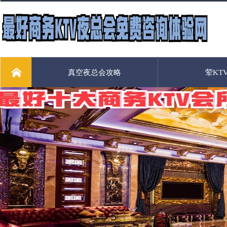
真空夜总会攻略
荤KT