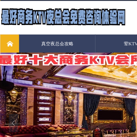
真空夜总会攻略
荤KT