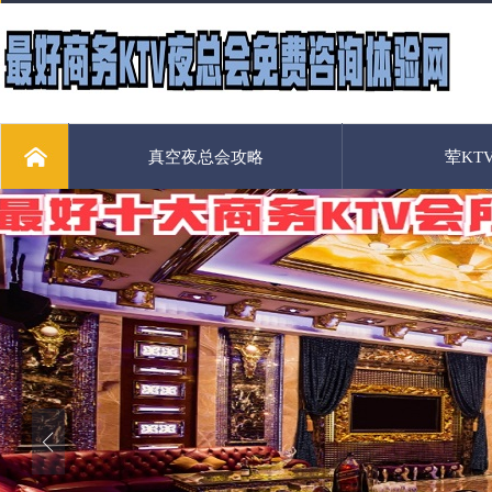
真空夜总会攻略
荤KT