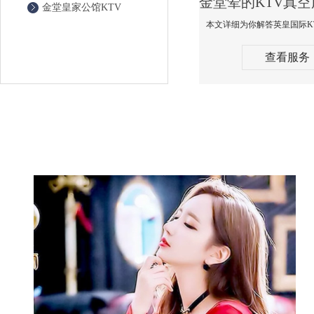
金堂皇家公馆KTV
查看服务