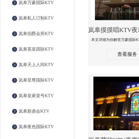
岚皋万豪国际KTV
岚皋私人订制KTV
岚皋伯爵会所KTV
岚皋英皇国际KTV
查看服务
岚皋天上人间KTV
岚皋至尊国际KTV
岚皋皇家壹号KTV
岚皋新鼎会KTV
岚皋夜色国际KTV