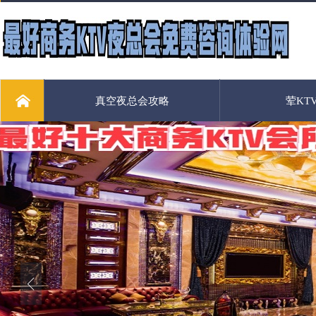
真空夜总会攻略
荤KT