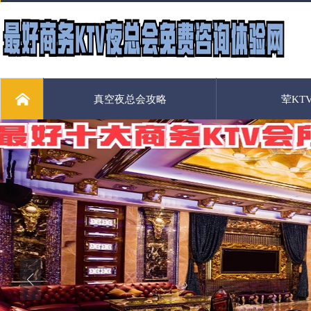
真空夜总会攻略
荤KT