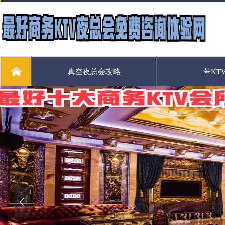
真空夜总会攻略
荤KT