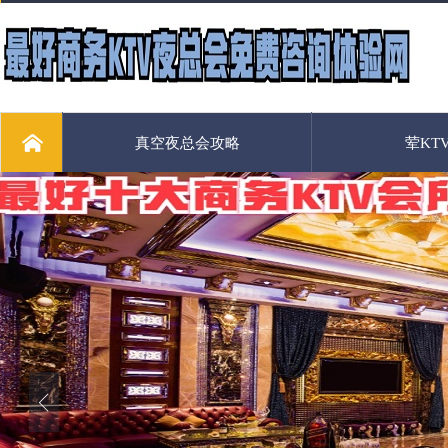
真空夜总会攻略
荤KT