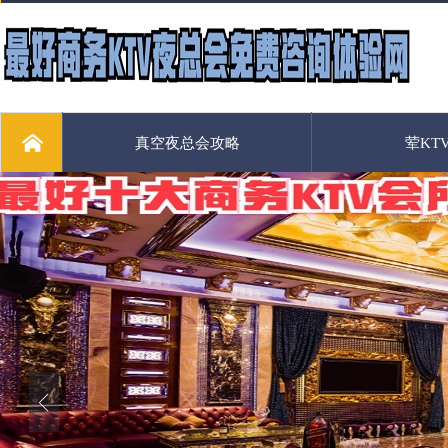
真空夜总会攻略
荤KT