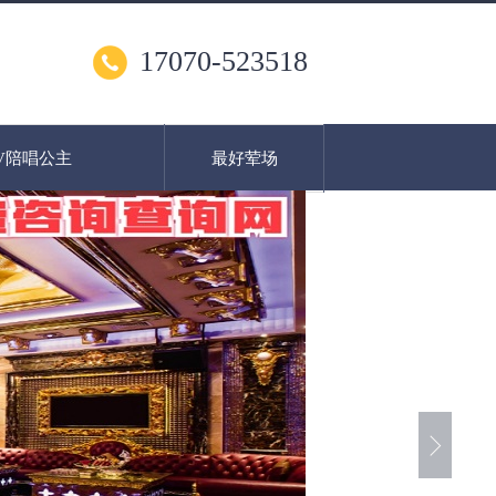
17070-523518
V陪唱公主
最好荤场