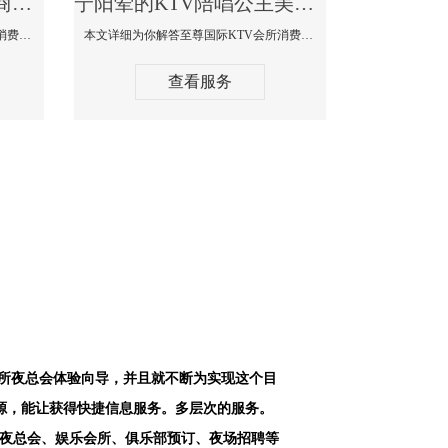
宁阳最好高端顶级高档商务KTV夜总会-天上人间KTV消费点评
宁阳荤的KTV陪唱公主美女哪家最多-至尊国际KTV会所消费价格
本文详细为你解答天上人间KTV会所消费价格点评，更多关于最好高端顶级高档商务KTV夜总会免费咨询1312 0333301微信同步！
本文详细为你解答至尊国际KTV会所消费价格点评，更多关于荤的KTV陪唱公主美女哪家最多免费咨询1312 0333301微信同步！
查看服务
会所夜总会体验向导，并且就不断为实现这个目
源，能让获得快捷信息服务。多层次的服务。
空夜总会、娱乐会所、俱乐部预订、夜场招聘等