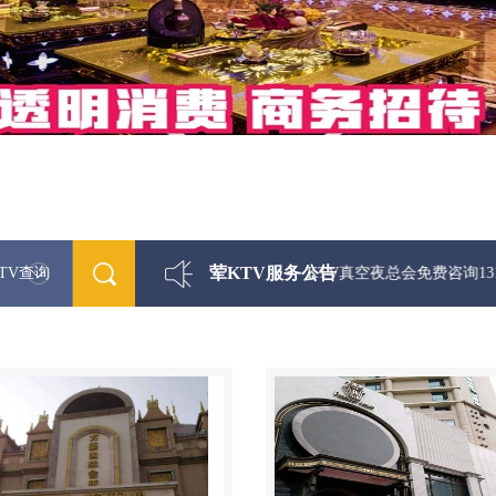
荤KTV服务公告
TV查询
最新荤KTV真空夜总会免费咨询1312 033330