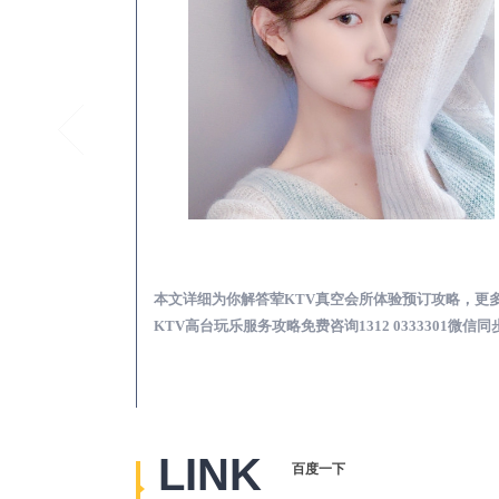
宁阳真空KTV夜场包含什么服务-荤KTV各种暗语的意思
宁阳荤KTV真空夜总
思，更多关于真空
本文详细为你解答荤KTV真空会所体验预订攻略，更
2 0333301微
KTV高台玩乐服务攻略免费咨询1312 0333301微信同
LINK
百度一下