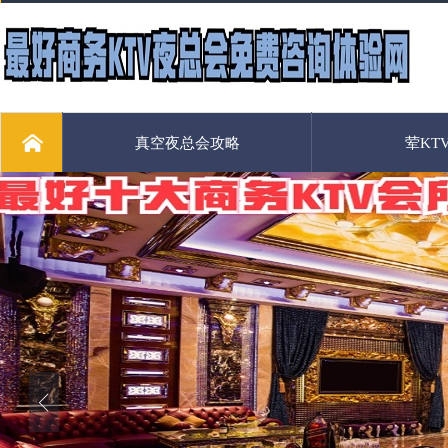
真空夜总会攻略
荤KT