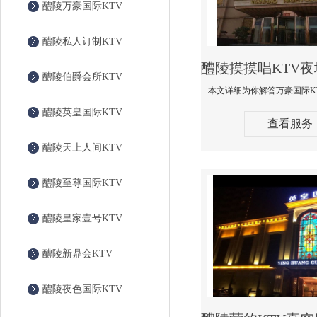
醴陵万豪国际KTV
醴陵私人订制KTV
醴陵伯爵会所KTV
醴陵英皇国际KTV
查看服务
醴陵天上人间KTV
醴陵至尊国际KTV
醴陵皇家壹号KTV
醴陵新鼎会KTV
醴陵夜色国际KTV