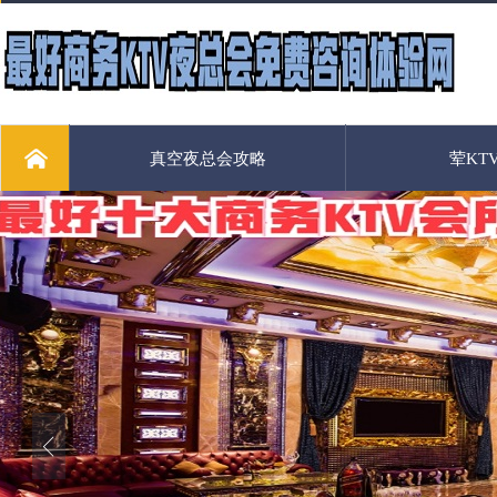
真空夜总会攻略
荤KT