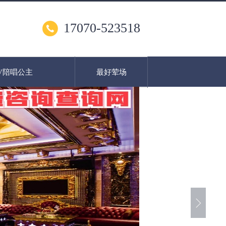
17070-523518
V陪唱公主
最好荤场