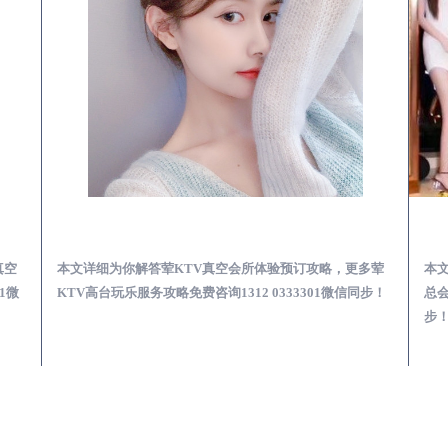
KTV夜场包含什么服务-荤KTV各种暗语的意思
昌黎荤KTV真空夜总会服务体验预订必看攻略
真空
本文详细为你解答荤KTV真空会所体验预订攻略，更多荤
本
1微
KTV高台玩乐服务攻略免费咨询1312 0333301微信同步！
总会
步