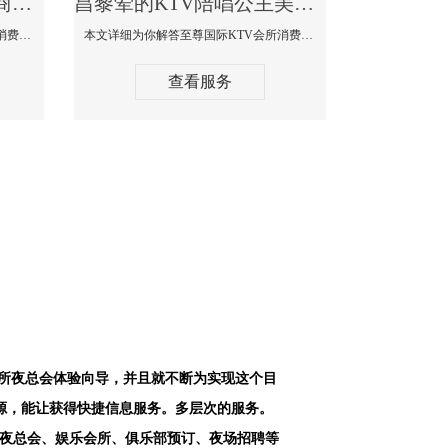
昌黎最好高端顶级高档商务KTV夜总会-天上人间KTV消费点评
昌黎荤的KTV陪唱公主美女哪家最多-至尊国际KTV会所消费价格
本文详细为你解答天上人间KTV会所消费价格点评，更多关于最好高端顶级高档商务KTV夜总会免费咨询1312 0333301微信同步！
本文详细为你解答至尊国际KTV会所消费价格点评，更多关于荤的KTV陪唱公主美女哪家最多免费咨询1312 0333301微信同步！
查看服务
会所夜总会体验向导，并且就不断为实现这个目
源，能让获得快捷信息服务。多层次的服务。
空夜总会、娱乐会所、俱乐部预订、夜场招聘等