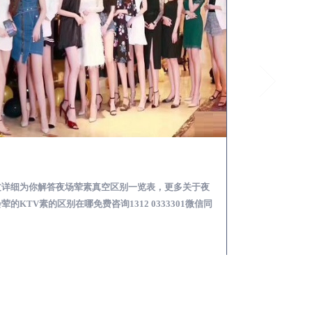
昌黎夜总会荤的KTV素的区别在哪-夜场荤素真空玩法区别一览表
文详细为你解答夜场荤素真空区别一览表，更多关于夜
本文详细为你解答
荤的KTV素的区别在哪免费咨询1312 0333301微信同
略，更多荤KTV高台
！
同步！