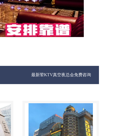
最新荤KTV真空夜总会免费咨询1312 0333301微信同步！