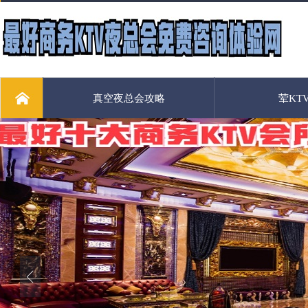
真空夜总会攻略
荤KT