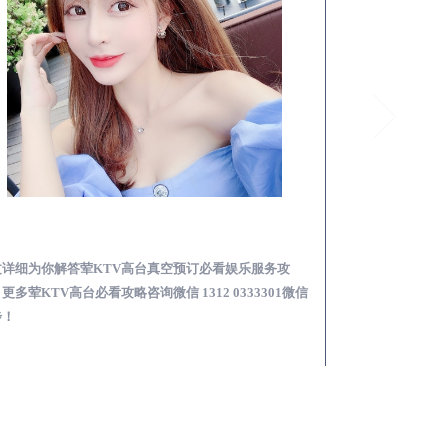
新野荤KTV高台真空预订必看娱乐服务攻略
文详细为你解答荤KTV高台真空预订必看娱乐服务攻
本文详细为你解答
更多荤KTV高台必看攻略咨询微信 1312 0333301微信
KTV夜场包含什么服
步！
信同步！