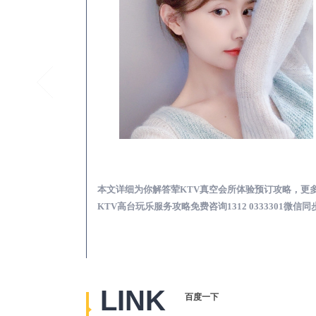
新野真空KTV夜场包含什么服务-荤KTV各种暗语的意思
新野荤KTV真空夜总
思，更多关于真空
本文详细为你解答荤KTV真空会所体验预订攻略，更
2 0333301微
KTV高台玩乐服务攻略免费咨询1312 0333301微信同
LINK
百度一下