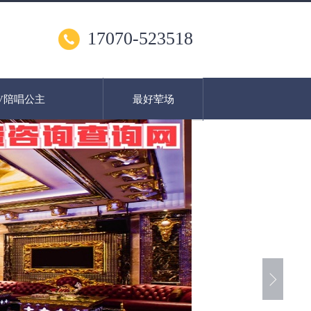
17070-523518
V陪唱公主
最好荤场