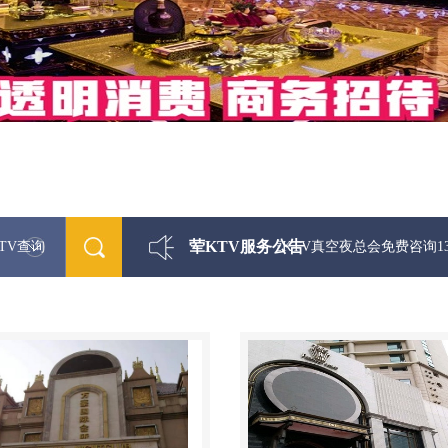
荤KTV服务公告
TV查询
最新荤KTV真空夜总会免费咨询1312 033330