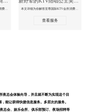
新野最好高端顶级高档商务KTV夜总会-天上人间KTV消费点评
新野荤的KTV陪唱公主美女哪家最多-至尊国际KTV会所消费价格
本文详细为你解答天上人间KTV会所消费价格点评，更多关于最好高端顶级高档商务KTV夜总会免费咨询1312 0333301微信同步！
本文详细为你解答至尊国际KTV会所消费价格点评，更多关于荤的KTV陪唱公主美女哪家最多免费咨询1312 0333301微信同步！
查看服务
会所夜总会体验向导，并且就不断为实现这个目
源，能让获得快捷信息服务。多层次的服务。
空夜总会、娱乐会所、俱乐部预订、夜场招聘等