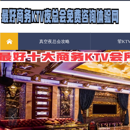
真空夜总会攻略
荤KT