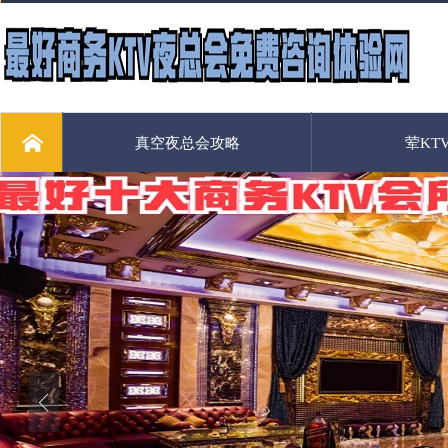
真空夜总会攻略
荤KT