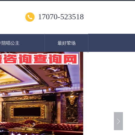
17070-523518
V陪唱公主
最好荤场