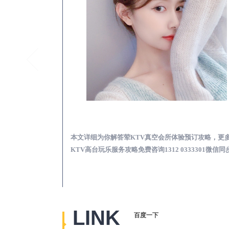
镇赉真空KTV夜场包含什么服务-荤KTV各种暗语的意思
镇赉荤KTV真空夜总
思，更多关于真空
本文详细为你解答荤KTV真空会所体验预订攻略，更
2 0333301微
KTV高台玩乐服务攻略免费咨询1312 0333301微信同
LINK
百度一下