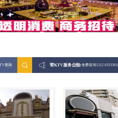
荤KTV服务公告
TV查询
最新荤KTV真空夜总会免费咨询1312 0333301微信同步！