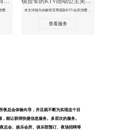
镇赉最好高端顶级高档商务KTV夜总会-天上人间KTV消费点评
镇赉荤的KTV陪唱公主美女哪家最多-至尊国际KTV会所消费价格
本文详细为你解答天上人间KTV会所消费价格点评，更多关于最好高端顶级高档商务KTV夜总会免费咨询1312 0333301微信同步！
本文详细为你解答至尊国际KTV会所消费价格点评，更多关于荤的KTV陪唱公主美女哪家最多免费咨询1312 0333301微信同步！
查看服务
会所夜总会体验向导，并且就不断为实现这个目
源，能让获得快捷信息服务。多层次的服务。
空夜总会、娱乐会所、俱乐部预订、夜场招聘等