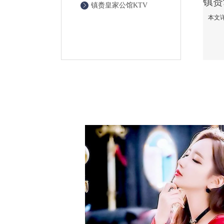
镇赉皇家公馆KTV