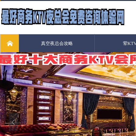
真空夜总会攻略
荤KT