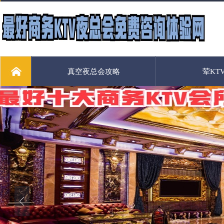
真空夜总会攻略
荤KT