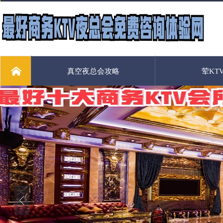
真空夜总会攻略
荤KT