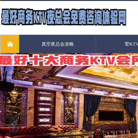
真空夜总会攻略
荤KT