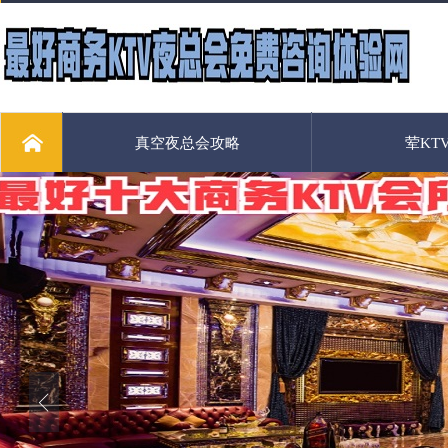
真空夜总会攻略
荤KT