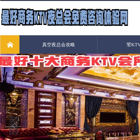
真空夜总会攻略
荤KT