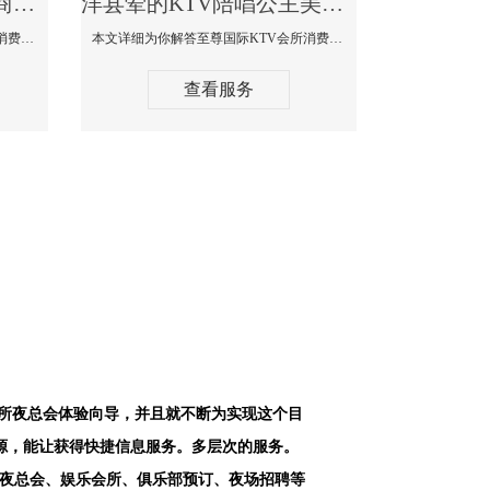
洋县最好高端顶级高档商务KTV夜总会-天上人间KTV消费点评
洋县荤的KTV陪唱公主美女哪家最多-至尊国际KTV会所消费价格
本文详细为你解答天上人间KTV会所消费价格点评，更多关于最好高端顶级高档商务KTV夜总会免费咨询1312 0333301微信同步！
本文详细为你解答至尊国际KTV会所消费价格点评，更多关于荤的KTV陪唱公主美女哪家最多免费咨询1312 0333301微信同步！
查看服务
会所夜总会体验向导，并且就不断为实现这个目
源，能让获得快捷信息服务。多层次的服务。
空夜总会、娱乐会所、俱乐部预订、夜场招聘等