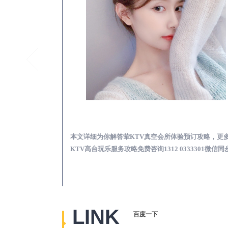
洋县真空KTV夜场包含什么服务-荤KTV各种暗语的意思
洋县荤KTV真空夜总
思，更多关于真空
本文详细为你解答荤KTV真空会所体验预订攻略，更
2 0333301微
KTV高台玩乐服务攻略免费咨询1312 0333301微信同
LINK
百度一下