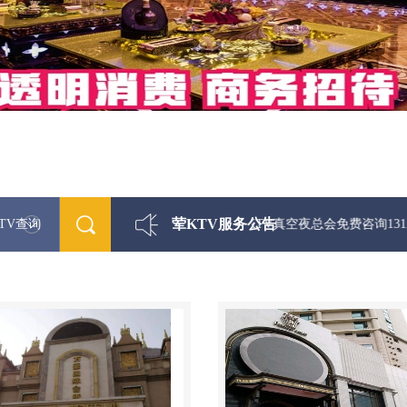
荤KTV服务公告
TV查询
最新荤KTV真空夜总会免费咨询1312 0333301