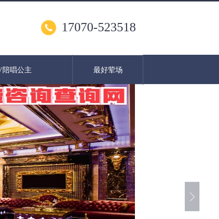
17070-523518
V陪唱公主
最好荤场