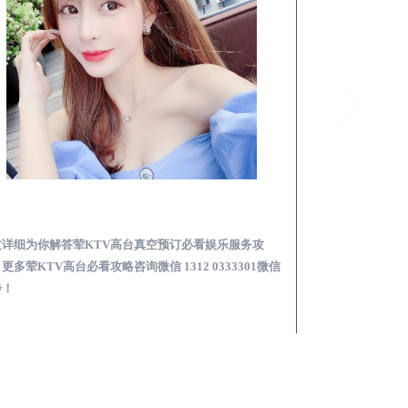
洋县荤KTV高台真空预订必看娱乐服务攻略
文详细为你解答荤KTV高台真空预订必看娱乐服务攻
本文详细为你解答
更多荤KTV高台必看攻略咨询微信 1312 0333301微信
KTV夜场包含什么服
步！
信同步！