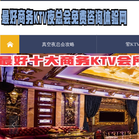
真空夜总会攻略
荤KT