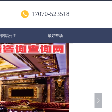
17070-523518
V陪唱公主
最好荤场