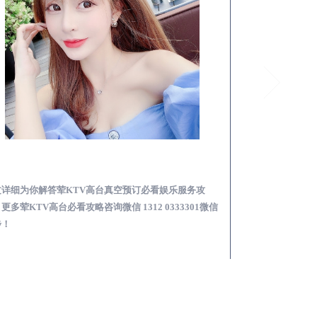
安福荤KTV高台真空预订必看娱乐服务攻略
文详细为你解答荤KTV高台真空预订必看娱乐服务攻
本文详细为你解答
更多荤KTV高台必看攻略咨询微信 1312 0333301微信
KTV夜场包含什么服
步！
信同步！