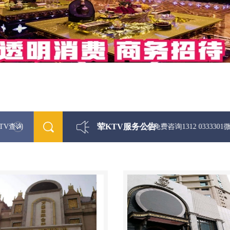
荤KTV服务公告
TV查询
最新荤KTV真空夜总会免费咨询1312 0333301微信同步！