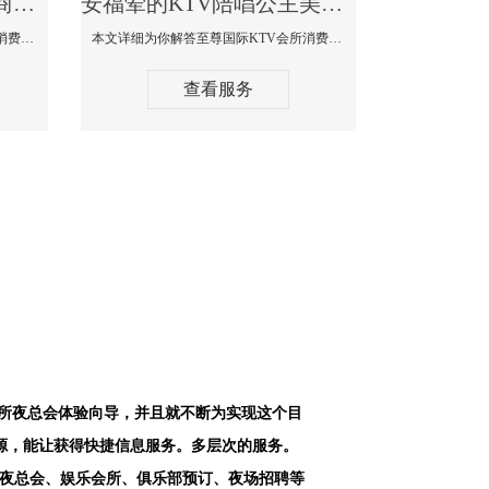
安福最好高端顶级高档商务KTV夜总会-天上人间KTV消费点评
安福荤的KTV陪唱公主美女哪家最多-至尊国际KTV会所消费价格
本文详细为你解答天上人间KTV会所消费价格点评，更多关于最好高端顶级高档商务KTV夜总会免费咨询1312 0333301微信同步！
本文详细为你解答至尊国际KTV会所消费价格点评，更多关于荤的KTV陪唱公主美女哪家最多免费咨询1312 0333301微信同步！
查看服务
会所夜总会体验向导，并且就不断为实现这个目
源，能让获得快捷信息服务。多层次的服务。
空夜总会、娱乐会所、俱乐部预订、夜场招聘等