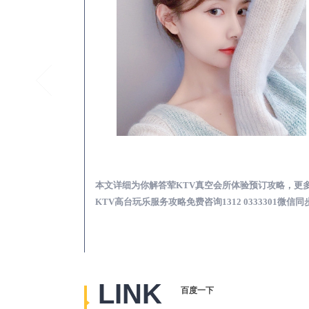
安福真空KTV夜场包含什么服务-荤KTV各种暗语的意思
安福荤KTV真空夜总
思，更多关于真空
本文详细为你解答荤KTV真空会所体验预订攻略，更
2 0333301微
KTV高台玩乐服务攻略免费咨询1312 0333301微信同
LINK
百度一下