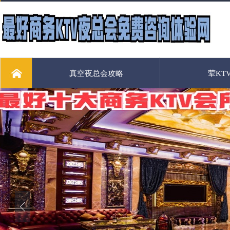
真空夜总会攻略
荤KT