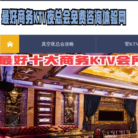
真空夜总会攻略
荤KT