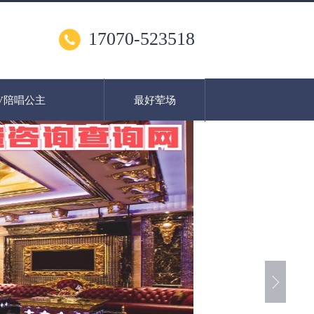
17070-523518
V陪唱公主
最好荤场