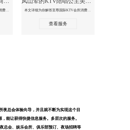
凤山最好高端顶级高档商务KTV夜总会-天上人间KTV消费点评
凤山荤的KTV陪唱公主美女哪家最多-至尊国际KTV会所消费价格
本文详细为你解答天上人间KTV会所消费价格点评，更多关于最好高端顶级高档商务KTV夜总会免费咨询1312 0333301微信同步！
本文详细为你解答至尊国际KTV会所消费价格点评，更多关于荤的KTV陪唱公主美女哪家最多免费咨询1312 0333301微信同步！
查看服务
会所夜总会体验向导，并且就不断为实现这个目
源，能让获得快捷信息服务。多层次的服务。
空夜总会、娱乐会所、俱乐部预订、夜场招聘等