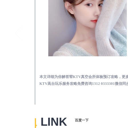
凤山真空KTV夜场包含什么服务-荤KTV各种暗语的意思
凤山荤KTV真空夜总
思，更多关于真空
本文详细为你解答荤KTV真空会所体验预订攻略，更
2 0333301微
KTV高台玩乐服务攻略免费咨询1312 0333301微信同
LINK
百度一下