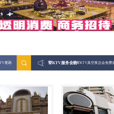
荤KTV服务公告
TV查询
最新荤KTV真空夜总会免费咨询1312 033