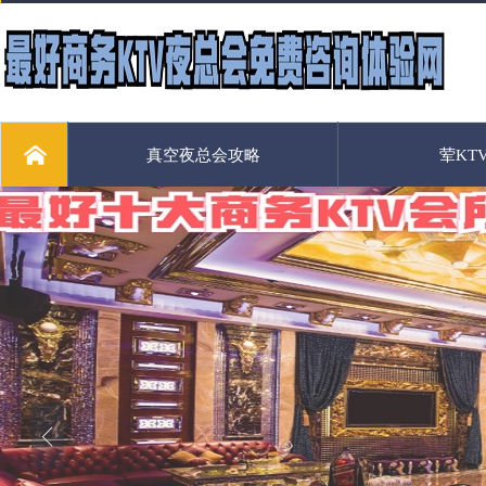
真空夜总会攻略
荤KT