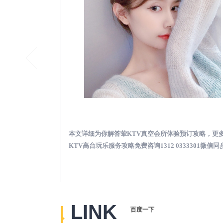
岐山真空KTV夜场包含什么服务-荤KTV各种暗语的意思
岐山荤KTV真空夜总
思，更多关于真空
本文详细为你解答荤KTV真空会所体验预订攻略，更
2 0333301微
KTV高台玩乐服务攻略免费咨询1312 0333301微信同
LINK
百度一下