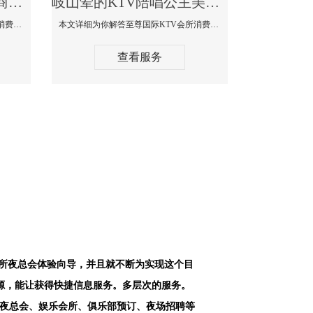
岐山最好高端顶级高档商务KTV夜总会-天上人间KTV消费点评
岐山荤的KTV陪唱公主美女哪家最多-至尊国际KTV会所消费价格
本文详细为你解答天上人间KTV会所消费价格点评，更多关于最好高端顶级高档商务KTV夜总会免费咨询1312 0333301微信同步！
本文详细为你解答至尊国际KTV会所消费价格点评，更多关于荤的KTV陪唱公主美女哪家最多免费咨询1312 0333301微信同步！
查看服务
会所夜总会体验向导，并且就不断为实现这个目
源，能让获得快捷信息服务。多层次的服务。
空夜总会、娱乐会所、俱乐部预订、夜场招聘等