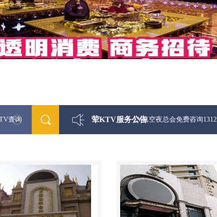
荤KTV服务公告
TV查询
最新荤KTV真空夜总会免费咨询1312 033330