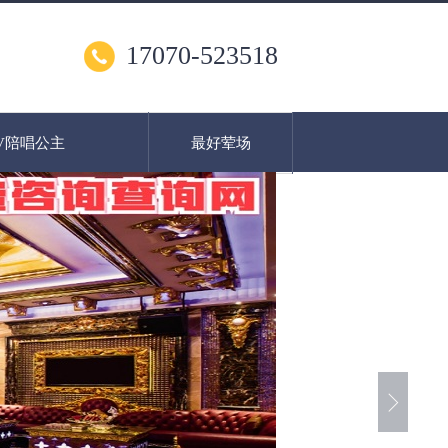
17070-523518
V陪唱公主
最好荤场