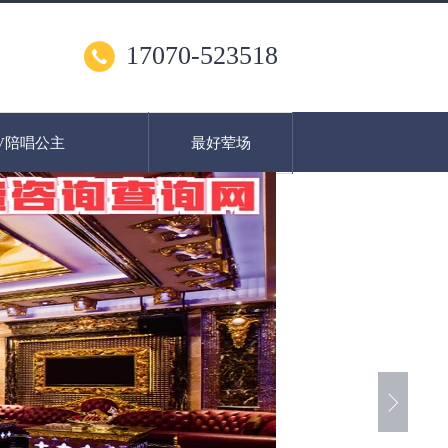
17070-523518
V陪唱公主
最好荤场