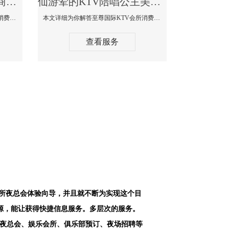
仙游最好高端顶级高档商务KTV夜总会-天上人间KTV消费点评
仙游荤的KTV陪唱公主美女哪家最多-至尊国际KTV会所消费价格
本文详细为你解答天上人间KTV会所消费价格点评，更多关于最好高端顶级高档商务KTV夜总会免费咨询1312 0333301微信同步！
本文详细为你解答至尊国际KTV会所消费价格点评，更多关于荤的KTV陪唱公主美女哪家最多免费咨询1312 0333301微信同步！
查看服务
会所夜总会体验向导，并且就不断为实现这个目
源，能让获得快捷信息服务。多层次的服务。
空夜总会、娱乐会所、俱乐部预订、夜场招聘等