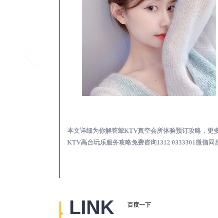
仙游真空KTV夜场包含什么服务-荤KTV各种暗语的意思
仙游荤KTV真空夜总
思，更多关于真空
本文详细为你解答荤KTV真空会所体验预订攻略，更
2 0333301微
KTV高台玩乐服务攻略免费咨询1312 0333301微信同
LINK
百度一下