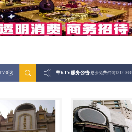
荤KTV服务公告
TV查询
最新荤KTV真空夜总会免费咨询1312 0333301微信同