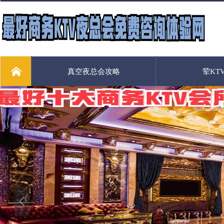
真空夜总会攻略
荤KT