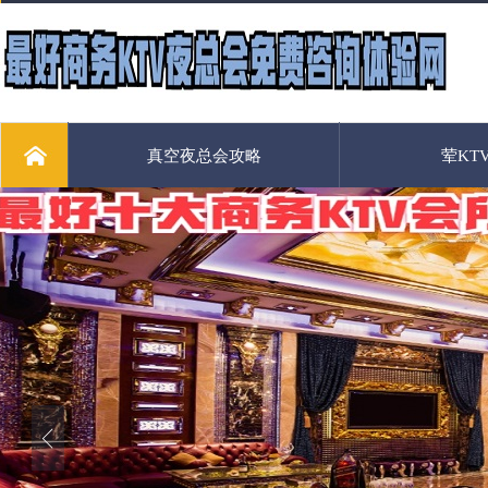
真空夜总会攻略
荤KT