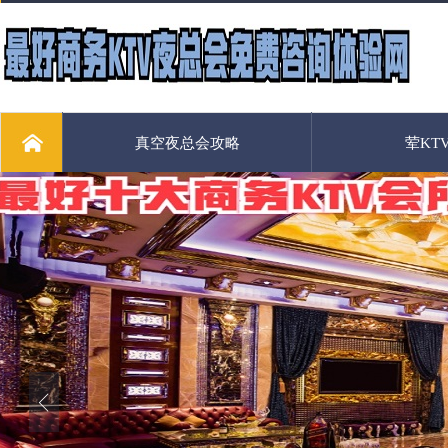
真空夜总会攻略
荤KT