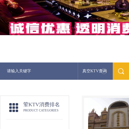
真空KTV查询
荤KTV消费排名
PRODUCT CATEGORIES