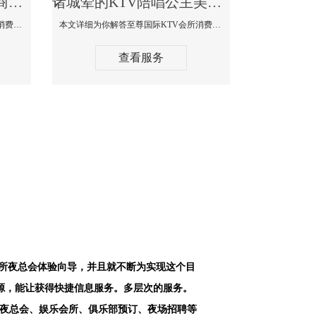
诸城最好高端顶级高档商务KTV夜总会-天上人间KTV消费点评
诸城荤的KTV陪唱公主美女哪家最多-至尊国际KTV会所消费价格
本文详细为你解答天上人间KTV会所消费价格点评，更多关于最好高端顶级高档商务KTV夜总会免费咨询1312 0333301微信同步！
本文详细为你解答至尊国际KTV会所消费价格点评，更多关于荤的KTV陪唱公主美女哪家最多免费咨询1312 0333301微信同步！
查看服务
会所夜总会体验向导，并且就不断为实现这个目
源，能让获得快捷信息服务。多层次的服务。
空夜总会、娱乐会所、俱乐部预订、夜场招聘等