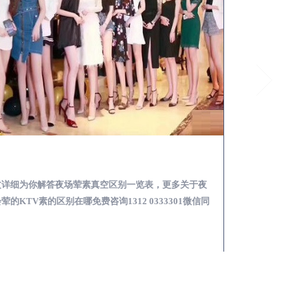
诸城夜总会荤的KTV素的区别在哪-夜场荤素真空玩法区别一览表
文详细为你解答夜场荤素真空区别一览表，更多关于夜
本文详细为你解答
荤的KTV素的区别在哪免费咨询1312 0333301微信同
略，更多荤KTV高台
！
同步！