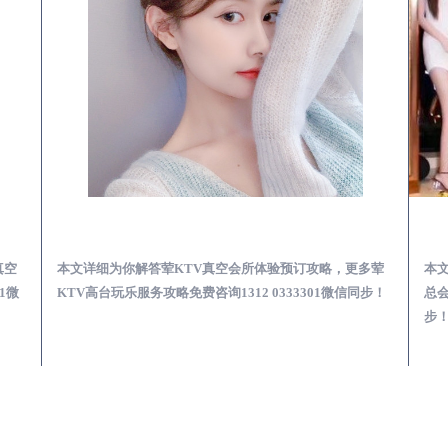
KTV夜场包含什么服务-荤KTV各种暗语的意思
诸城荤KTV真空夜总会服务体验预订必看攻略
真空
本文详细为你解答荤KTV真空会所体验预订攻略，更多荤
本
1微
KTV高台玩乐服务攻略免费咨询1312 0333301微信同步！
总会
步