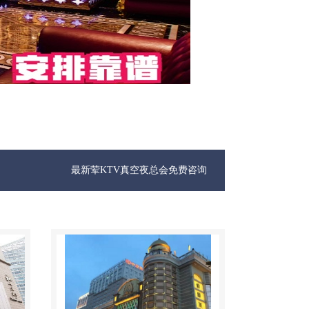
最新荤KTV真空夜总会免费咨询1312 0333301微信同步！