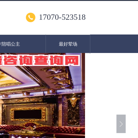
17070-523518
V陪唱公主
最好荤场