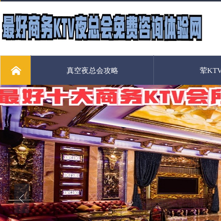
真空夜总会攻略
荤KT