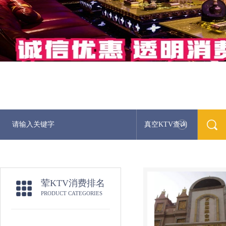
真空KTV查询
荤KTV消费排名
PRODUCT CATEGORIES