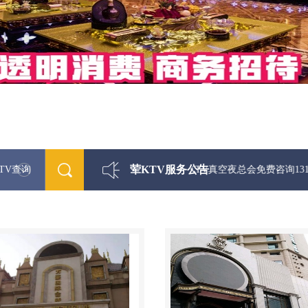
荤KTV服务公告
TV查询
最新荤KTV真空夜总会免费咨询1312 0333301