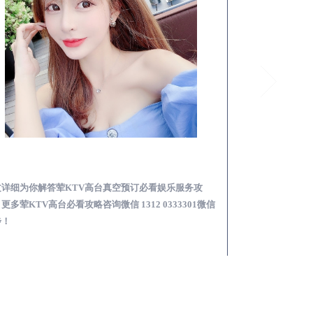
江干荤KTV高台真空预订必看娱乐服务攻略
文详细为你解答荤KTV高台真空预订必看娱乐服务攻
本文详细为你解答
更多荤KTV高台必看攻略咨询微信 1312 0333301微信
KTV夜场包含什么服
步！
信同步！