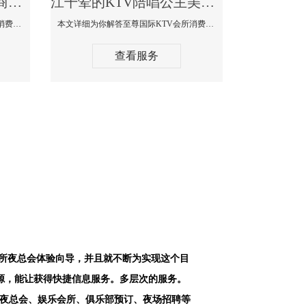
江干最好高端顶级高档商务KTV夜总会-天上人间KTV消费点评
江干荤的KTV陪唱公主美女哪家最多-至尊国际KTV会所消费价格
本文详细为你解答天上人间KTV会所消费价格点评，更多关于最好高端顶级高档商务KTV夜总会免费咨询1312 0333301微信同步！
本文详细为你解答至尊国际KTV会所消费价格点评，更多关于荤的KTV陪唱公主美女哪家最多免费咨询1312 0333301微信同步！
查看服务
会所夜总会体验向导，并且就不断为实现这个目
源，能让获得快捷信息服务。多层次的服务。
空夜总会、娱乐会所、俱乐部预订、夜场招聘等