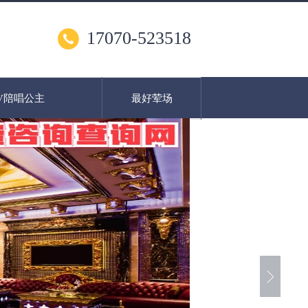
17070-523518
V陪唱公主
最好荤场