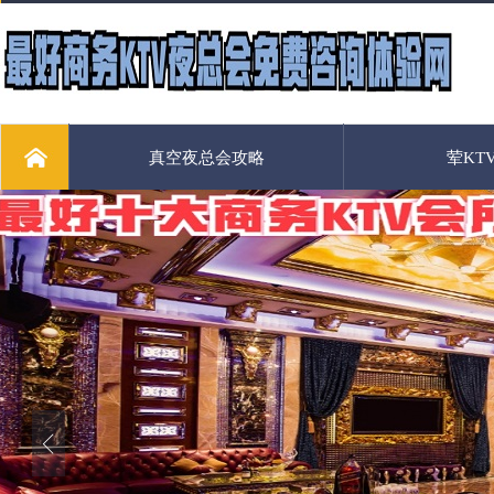
真空夜总会攻略
荤KT