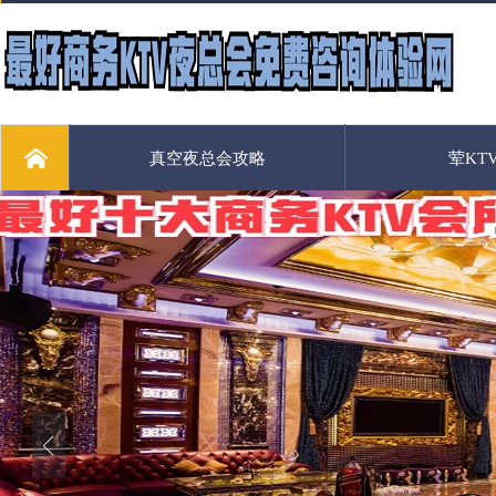
真空夜总会攻略
荤KT