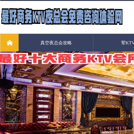
真空夜总会攻略
荤KT