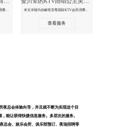
金川最好高端顶级高档商务KTV夜总会-天上人间KTV消费点评
金川荤的KTV陪唱公主美女哪家最多-至尊国际KTV会所消费价格
本文详细为你解答天上人间KTV会所消费价格点评，更多关于最好高端顶级高档商务KTV夜总会免费咨询1312 0333301微信同步！
本文详细为你解答至尊国际KTV会所消费价格点评，更多关于荤的KTV陪唱公主美女哪家最多免费咨询1312 0333301微信同步！
查看服务
会所夜总会体验向导，并且就不断为实现这个目
源，能让获得快捷信息服务。多层次的服务。
空夜总会、娱乐会所、俱乐部预订、夜场招聘等