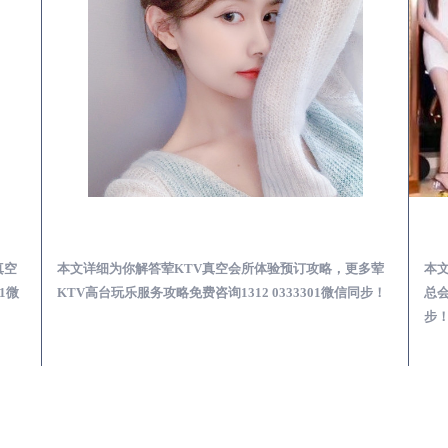
KTV夜场包含什么服务-荤KTV各种暗语的意思
金川荤KTV真空夜总会服务体验预订必看攻略
真空
本文详细为你解答荤KTV真空会所体验预订攻略，更多荤
本
1微
KTV高台玩乐服务攻略免费咨询1312 0333301微信同步！
总会
步