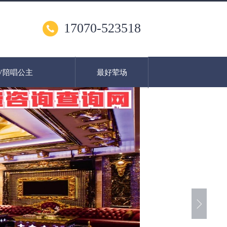
17070-523518
V陪唱公主
最好荤场