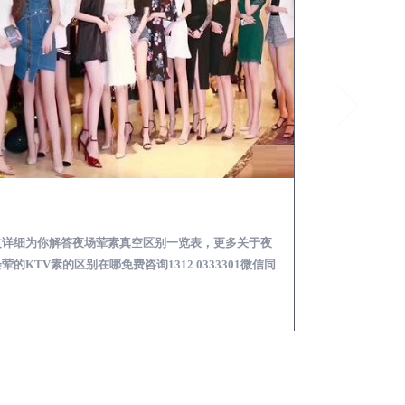
金川夜总会荤的KTV素的区别在哪-夜场荤素真空玩法区别一览表
文详细为你解答夜场荤素真空区别一览表，更多关于夜
本文详细为你解答
荤的KTV素的区别在哪免费咨询1312 0333301微信同
略，更多荤KTV高台
！
同步！