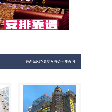
最新荤KTV真空夜总会免费咨询1312 0333301微信同步！