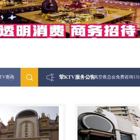
荤KTV服务公告
TV查询
最新荤KTV真空夜总会免费咨询1312 0333301