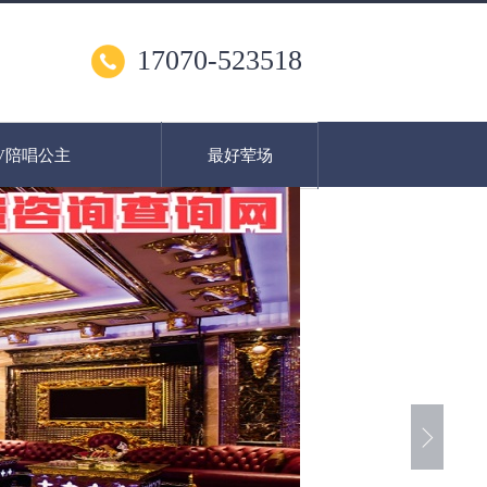
17070-523518
V陪唱公主
最好荤场