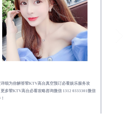
邹城荤KTV高台真空预订必看娱乐服务攻略
文详细为你解答荤KTV高台真空预订必看娱乐服务攻
本文详细为你解答
更多荤KTV高台必看攻略咨询微信 1312 0333301微信
KTV夜场包含什么服
步！
信同步！