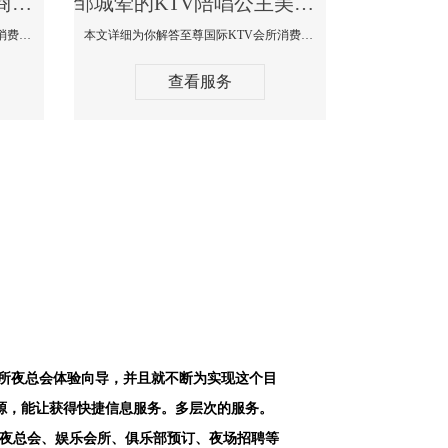
邹城最好高端顶级高档商务KTV夜总会-天上人间KTV消费点评
邹城荤的KTV陪唱公主美女哪家最多-至尊国际KTV会所消费价格
本文详细为你解答天上人间KTV会所消费价格点评，更多关于最好高端顶级高档商务KTV夜总会免费咨询1312 0333301微信同步！
本文详细为你解答至尊国际KTV会所消费价格点评，更多关于荤的KTV陪唱公主美女哪家最多免费咨询1312 0333301微信同步！
查看服务
会所夜总会体验向导，并且就不断为实现这个目
源，能让获得快捷信息服务。多层次的服务。
空夜总会、娱乐会所、俱乐部预订、夜场招聘等