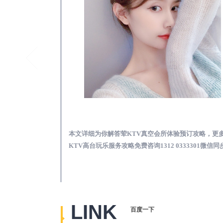
邹城真空KTV夜场包含什么服务-荤KTV各种暗语的意思
邹城荤KTV真空夜总
思，更多关于真空
本文详细为你解答荤KTV真空会所体验预订攻略，更
2 0333301微
KTV高台玩乐服务攻略免费咨询1312 0333301微信同
LINK
百度一下