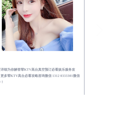
合江荤KTV高台真空预订必看娱乐服务攻略
文详细为你解答荤KTV高台真空预订必看娱乐服务攻
本文详细为你解答
更多荤KTV高台必看攻略咨询微信 1312 0333301微信
KTV夜场包含什么服
步！
信同步！