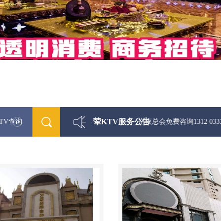
荤KTV服务公告
TV查询
最新荤KTV真空夜总会免费咨询1312 0333301微信同