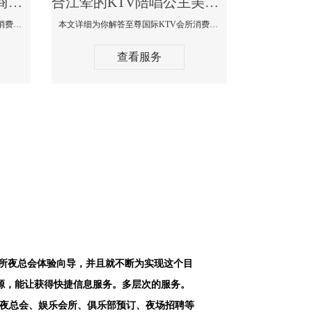
合江最好高端顶级高档商务KTV夜总会-天上人间KTV消费点评
合江荤的KTV陪唱公主美女哪家最多-至尊国际KTV会所消费价格
本文详细为你解答天上人间KTV会所消费价格点评，更多关于最好高端顶级高档商务KTV夜总会免费咨询1312 0333301微信同步！
本文详细为你解答至尊国际KTV会所消费价格点评，更多关于荤的KTV陪唱公主美女哪家最多免费咨询1312 0333301微信同步！
查看服务
会所夜总会体验向导，并且就不断为实现这个目
源，能让获得快捷信息服务。多层次的服务。
空夜总会、娱乐会所、俱乐部预订、夜场招聘等