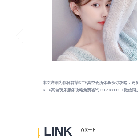
合江真空KTV夜场包含什么服务-荤KTV各种暗语的意思
合江荤KTV真空夜总
思，更多关于真空
本文详细为你解答荤KTV真空会所体验预订攻略，更
2 0333301微
KTV高台玩乐服务攻略免费咨询1312 0333301微信同
LINK
百度一下