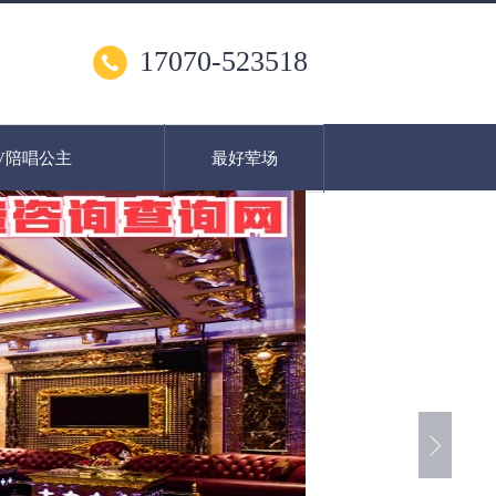
17070-523518
V陪唱公主
最好荤场