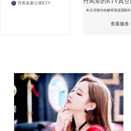
丹凤皇家公馆KTV
查看服务