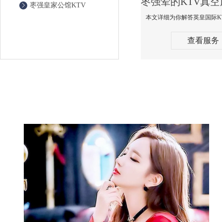
枣强皇家公馆KTV
查看服务