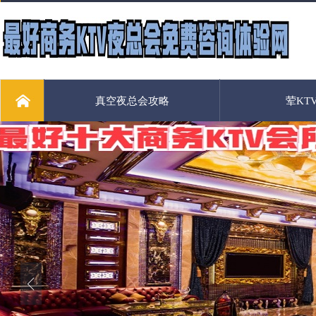
真空夜总会攻略
荤KT